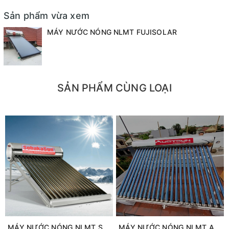
- Chân giá đỡ bằng INOX 201
Sản phẩm vừa xem
- Sử dụng ống chân không thông thường có đường kính 58mm
MÁY NƯỚC NÓNG NLMT FUJISOLAR
dài 1800mm hoặc sử dụng ống chân không lõi dầu, ống có
đường kính 58mm dài 2000mm. Ngoài ra công ty đã đưa ra thị
trường dòng ống siêu hấp thụ, ống có đường kính 70mm, dài
2100mm.
- Sản phẩm được bảo hành: 06 năm
SẢN PHẨM CÙNG LOẠI
- Không bảo hành trong các trường hợp như: lắp không đúng
hướng, do xuyên nước, do tự ý vận chuyển, lắp không đúng kỹ
thuật, do nguồn nước không đảm bảo như nước giếng khoan,
nước nhiễm phèn hoặc nguồn nước chưa qua xử lý...
*Ghi chú: Trong trường hợp sử dụng nước giếng khoan thì
người sử dụng nên sử dụng loại bình bảo ôn ruột nhựa cao
phân tử, chống ăn mòn. Hiện tại công ty có 3 mã sản phẩm 16
ống, 18 ống và 20 ống.
MÁY NƯỚC NÓNG NLMT SOHAKASUN
MÁY NƯỚC NÓNG NLMT AUSTSUN