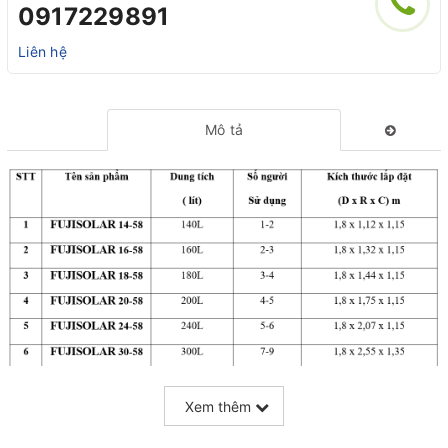
0917229891
Liên hệ
Mô tả
- Ruột bình bằng INOX SUS 304 dạy 0.4mm
Xem thêm
- Lớp bảo ôn dày 5cm.
- Vỏ bình bằng INOX 430 BA