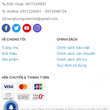
Điện thoại:
0917229891
Hotline:
0917229891
-
0972848724
nangluongvietnhat@gmail.com
VỀ CHÚNG TÔI
CHÍNH SÁCH
Trang chủ
Chính sách bảo mật
Giới thiệu
Chính sách vận chuyển
Sản phẩm
Chính sách đổi trả
Quy định sử dụng
VẬN CHUYỂN & THANH TOÁN
© Bản quyền thuộc về
CÔNG TY CỔ PHẦN NĂNG LƯỢNG QUỐC TẾ VIỆT